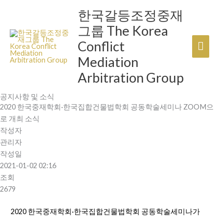
콘
한국갈등조정중재
메
텐
그룹 The Korea
츠
인
로
Conflict
건
메
Mediation
너
뉴
Arbitration Group
뛰
기
공지사항 및 소식
2020 한국중재학회·한국집합건물법학회 공동학술세미나 ZOOM으
로 개최 소식
작성자
관리자
작성일
2021-01-02 02:16
조회
2679
2020 한국중재학회·한국집합건물법학회 공동학술세미나가