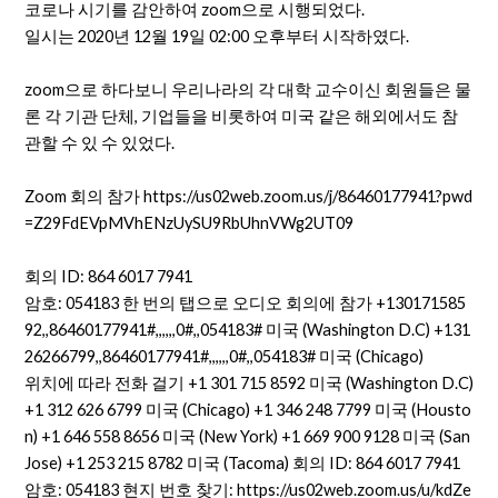
코로나 시기를 감안하여 zoom으로 시행되었다.
일시는 2020년 12월 19일 02:00 오후부터 시작하였다.
zoom으로 하다보니 우리나라의 각 대학 교수이신 회원들은 물
론 각 기관 단체, 기업들을 비롯하여 미국 같은 해외에서도 참
관할 수 있 수 있었다.
Zoom 회의 참가 https://us02web.zoom.us/j/86460177941?pwd
=Z29FdEVpMVhENzUySU9RbUhnVWg2UT09
회의 ID: 864 6017 7941
암호: 054183 한 번의 탭으로 오디오 회의에 참가 +130171585
92,,86460177941#,,,,,,0#,,054183# 미국 (Washington D.C) +131
26266799,,86460177941#,,,,,,0#,,054183# 미국 (Chicago)
위치에 따라 전화 걸기 +1 301 715 8592 미국 (Washington D.C)
+1 312 626 6799 미국 (Chicago) +1 346 248 7799 미국 (Housto
n) +1 646 558 8656 미국 (New York) +1 669 900 9128 미국 (San
Jose) +1 253 215 8782 미국 (Tacoma) 회의 ID: 864 6017 7941
암호: 054183 현지 번호 찾기: https://us02web.zoom.us/u/kdZe