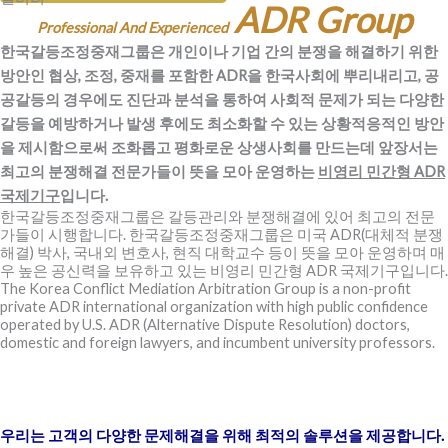
ADR Group
Professional And Experienced
한국갈등조정중재그룹은 개인이나 기업 간의 분쟁을 해결하기 위한
방안인 협상, 조정, 중재를 포함한 ADR을 한국사회에 뿌리내리고, 공
공갈등의 경우에도 진단과 분석을 통하여 사회적 문제가 되는 다양한
갈등을 예방하거나 발생 후에도 최소화할 수 있는 상황적응적인 방안
을 제시함으로써 조화롭고 평화로운 상생사회를 만드는데 앞장서는
최고의 분쟁해결 전문가들이 뜻을 모아 운영하는
비영리 민간형 ADR
국제기구
입니다.
한국갈등조정중재그룹은 갈등관리와 분쟁해결에 있어 최고의 전문
가들이 시행합니다. 한국갈등조정중재그룹은 미국 ADR(대체적 분쟁
해결) 박사, 국내외 변호사, 현직 대학교수 등이 뜻을 모아 운영하며 매
우 높은 공신력을 보유하고 있는 비영리 민간형 ADR 국제기구입니다.
The Korea Conflict Mediation Arbitration Group is a non-profit
private ADR international organization with high public confidence
operated by U.S. ADR (Alternative Dispute Resolution) doctors,
domestic and foreign lawyers, and incumbent university professors.
우리는 고객의 다양한 문제해결을 위해 최적의 솔루션을 제공합니다.