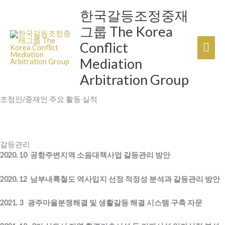
콘
한국갈등조정중재
메
텐
그룹 The Korea
츠
인
로
Conflict
건
메
Mediation
너
뉴
Arbitration Group
뛰
기
조정인/중재인 주요 활동 실적
갈등관리
2020. 10 공항주변지역 소음대책사업 갈등관리 방안
2020. 12 남부내륙철도 역사입지 선정 적정성 분석과 갈등관리 방안
2021. 3 광주마을분쟁해결 및 생활갈등 해결 시스템 구축 자문